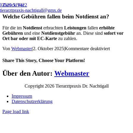
Zum
03529 519422
Zurück
Vor
Inhalt
tierarztpraxis-nachtigall@gmx.de
springen
Welche Gebühren fallen beim Notdienst an?
Für die im
Notdienst
erbrachten
Leistungen
fallen
erhöhte
Gebühren
und eine
Notdienstgebühr
an. Diese sind
sofort vor
Ort bar oder mit EC-Karte
zu zahlen.
für
Von
Webmaster
|
2. Oktober 2025
|
Kommentare deaktiviert
Welche
Gebühren
Share This Story, Choose Your Platform!
fallen
beim
Facebook
X
Reddit
LinkedIn
WhatsApp
Telegram
Tumblr
Pinterest
Vk
Xing
E-
Über den Autor:
Webmaster
Notdienst
Mail
an?
Copyright
2026 Tierarztpraxis Dr. Nachtigall
Impressum
Datenschutzerklärung
Page load link
Nach
oben